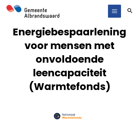
Ga
Main
Zoe
naar
Menu
de
Energiebespaarlening
inhoud
voor mensen met
onvoldoende
leencapaciteit
(Warmtefonds)