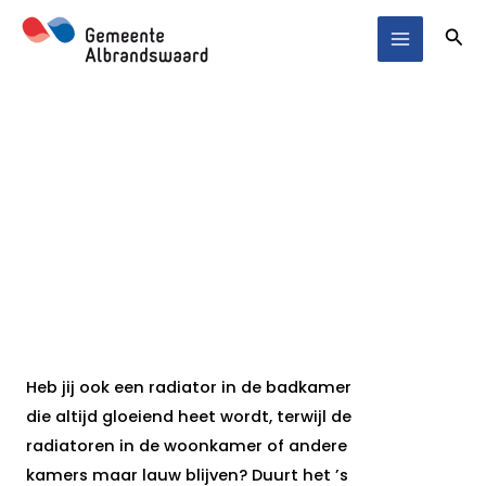
Ga
Main
Zoe
naar
Menu
de
inhoud
Waterzijdig inregelen CV
snel meer comfort én minder
gas
Heb jij ook een radiator in de badkamer
die altijd gloeiend heet wordt, terwijl de
radiatoren in de woonkamer of andere
kamers maar lauw blijven? Duurt het ’s