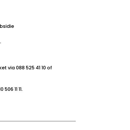
ubsidie
.
t via 088 525 41 10 of
0 506 11 11.