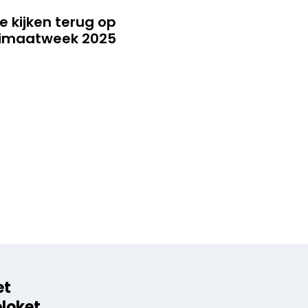
e kijken terug op
limaatweek 2025
et
eloket