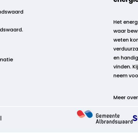
andswaard
Het energi
dswaard.
waar bewo
weten ko
verduurza
en handige
matie
vinden. Ki
neem voor
Meer over
|