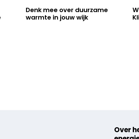
Denk mee over duurzame
W
e
warmte in jouw wijk
K
Over h
energi