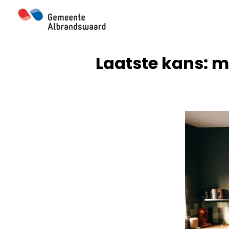
Ga
naar
de
inhoud
Laatste kans: m