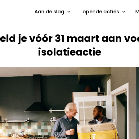
Aan de slag
Lopende acties
M
eld je vóór 31 maart aan voo
isolatieactie