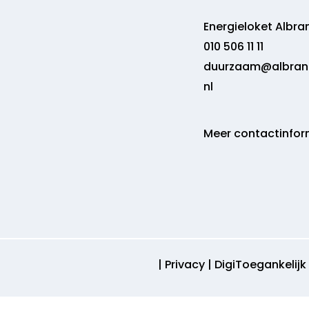
Energieloket Albr
010 506 11 11
duurzaam@albran
nl
Meer contactinfor
|
Privacy
|
DigiToegankelijk